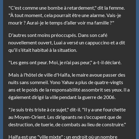
"C'est comme une bombe à retardement," dit la femme.
"À tout moment, cela pourrait être une alarme. Vais-je
mourir ? Aurai-je le temps d'aller voir ma famille ?"
D'autres sont moins préoccupés. Dans son café
nouvellement ouvert, Luai a versé un cappuccino et a dit
qu'il s'était habitué à la situation.
"Les gens ont peur. Moi, je n'ai pas peur," a-t-il déclaré.
Mais à l'hôtel de ville d'Haïfa, le maire avoue passer des
nuits sans sommeil. Yono Yahav a plus de quatre-vingts
ans et le poids de la responsabilité assombrit ses yeux. Il a
également dirigé la ville pendant la guerre de 2006.
"Je suis très triste à ce sujet," dit-il. "Il y a une fourchette
au Moyen-Orient. Les dirigeants ne s'occupent que de
destruction, de tuerie, de combats au lieu de construire."
Haïfa est une "ville mixte" ; un endroit où un nombre