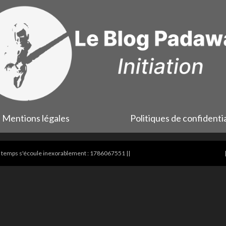
Mentions légales
Politiques de confidentia
le temps s'écoule inexorablement :
1786067551
||