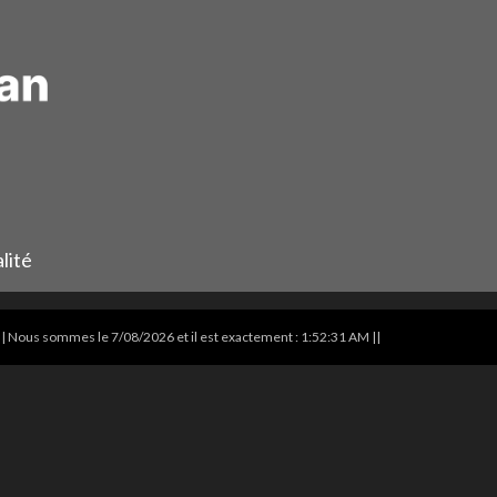
lité
|| Nous sommes le 7/08/2026 et il est exactement :
1:52:31 AM
||